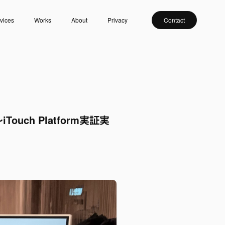
vices
Works
About
Privacy
Contact
ch Platform実証実