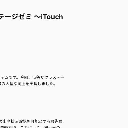
ジゼミ ～iTouch
管理システムです。今回、渋谷サクラステー
率の大幅な向上を実現しました。
イムでの出席状況確認を可能とする最先端
動蓄積。これにより、iPhoneの