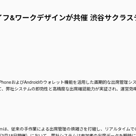
フ&ワークデザインが共催 渋谷サクラステー
rmは、iPhoneおよびAndroidのウォレット機能を活用した画期的な出席
て、弊社システムの即効性と高精度な出席確認能力が実証され、運営効
Platformは、従来の手作業による出席管理の煩雑さを打破し、リアルタ
3月18日開催）において、弊社システムは参加者の出席データを瞬時に自