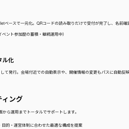
lletベースで一元化。QRコードの読み取りだけで受付が完了し、名前
stival（イベント参加歴の蓄積・継続運用中）
タル化
パスとして発行。会場付近での自動表示や、開催情報の変更もパスに自動反
ティング
って、企画から運用までトータルでサポートします。
模・目的・運営体制に合わせた最適な構成を提案