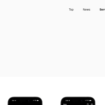
Top
News
Ser